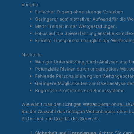
Vorteile:
Einfacher Zugang ohne strenge Vorgaben.
Geringerer administrativer Aufwand für die We
Mehr Freiheit in der Wettgestaltungen.
Fokus auf die Spielerfahrung anstelle komplex
Erhöhte Transparenz bezüglich der Wettbedin
Nachteile:
Weniger Unterstützung durch Analysen und E
Potenzielle Risiken durch ungeregeltes Wettve
Fehlende Personalisierung von Wettangeboten
Geringere Möglichkeiten zur Datenanalyse der
Begrenzte Promotions und Bonussysteme.
Wie wählt man den richtigen Wettanbieter ohne LUG
Bei der Auswahl des richtigen Wettanbieters ohne LU
Sicherheit und Qualität des Services.
Sicherheit und Lizenzierung:
Achten Sie darauf