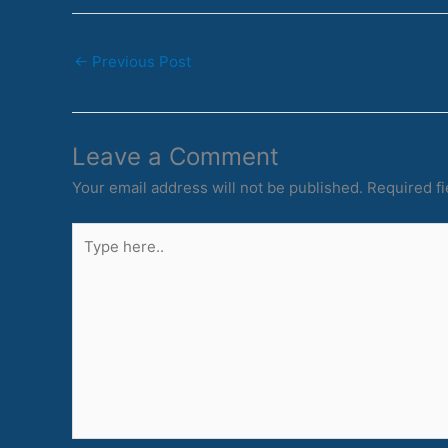
←
Previous Post
Leave a Comment
Your email address will not be published.
Required f
Type
here..