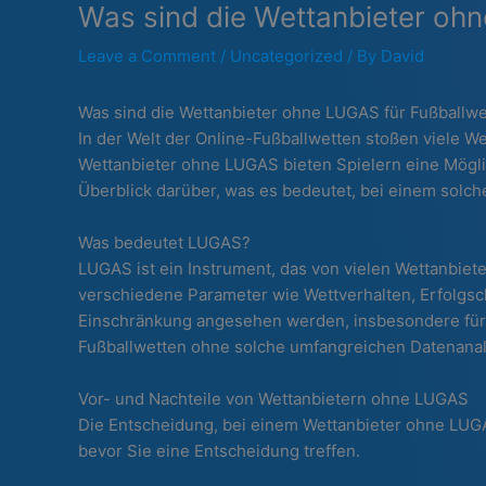
Was sind die Wettanbieter oh
Skip
to
Leave a Comment
/
Uncategorized
/ By
David
content
Was sind die Wettanbieter ohne LUGAS für Fußballw
In der Welt der Online-Fußballwetten stoßen viele W
Wettanbieter ohne LUGAS bieten Spielern eine Mögli
Überblick darüber, was es bedeutet, bei einem solch
Was bedeutet LUGAS?
LUGAS ist ein Instrument, das von vielen Wettanbiet
verschiedene Parameter wie Wettverhalten, Erfolgsch
Einschränkung angesehen werden, insbesondere für 
Fußballwetten ohne solche umfangreichen Datenanalys
Vor- und Nachteile von Wettanbietern ohne LUGAS
Die Entscheidung, bei einem Wettanbieter ohne LUGAS 
bevor Sie eine Entscheidung treffen.