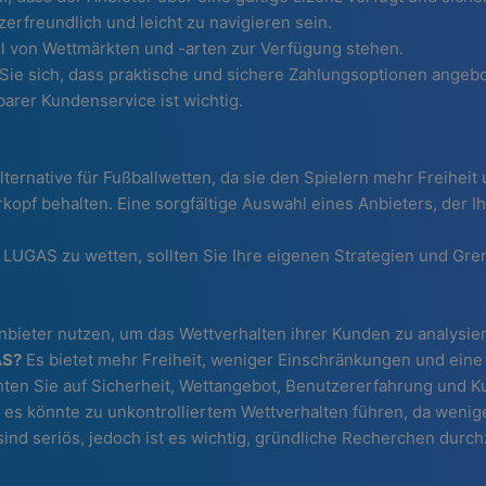
zerfreundlich und leicht zu navigieren sein.
hl von Wettmärkten und -arten zur Verfügung stehen.
Sie sich, dass praktische und sichere Zahlungsoptionen angeb
barer Kundenservice ist wichtig.
rnative für Fußballwetten, da sie den Spielern mehr Freiheit un
rkopf behalten. Eine sorgfältige Auswahl eines Anbieters, der Ih
 LUGAS zu wetten, sollten Sie Ihre eigenen Strategien und Gre
nbieter nutzen, um das Wettverhalten ihrer Kunden zu analysie
AS?
Es bietet mehr Freiheit, weniger Einschränkungen und eine
ten Sie auf Sicherheit, Wettangebot, Benutzererfahrung und K
 es könnte zu unkontrolliertem Wettverhalten führen, da wenig
sind seriös, jedoch ist es wichtig, gründliche Recherchen durc