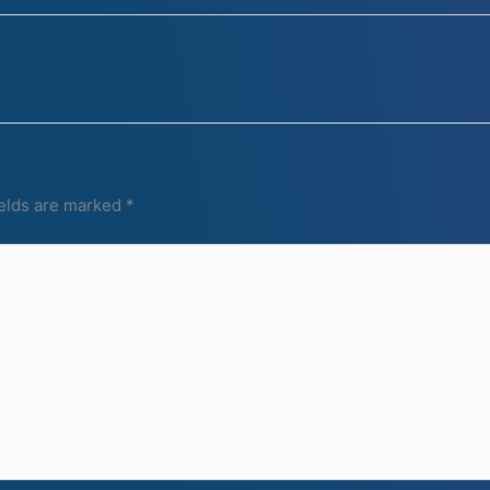
ields are marked
*