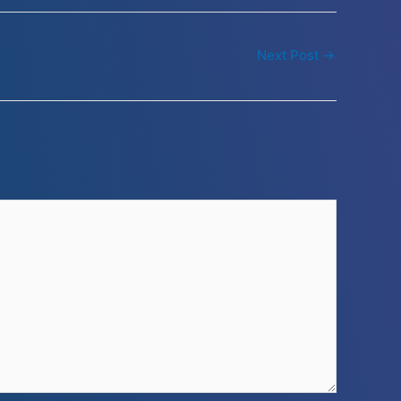
Next Post
→