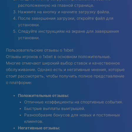
расположенную на главной странице.
Нажмите на кнопку и начните загрузку файла.
После завершения загрузки, откройте файл для
установки.
Следуйте инструкциям на экране для завершения
установки.
Пользовательские отзывы о 1xbet
Отзывы игроков о 1xbet в основном положительные.
Многие отмечают широкий выбор ставок и качественное
обслуживание. Однако есть и негативные мнения, которые
стоит рассмотреть, чтобы получить полное представление
о платформе:
Положительные отзывы:
Отличные коэффициенты на спортивные события.
Быстрые выплаты выигрышей.
Разнообразие бонусов для новых и постоянных
клиентов.
Негативные отзывы: