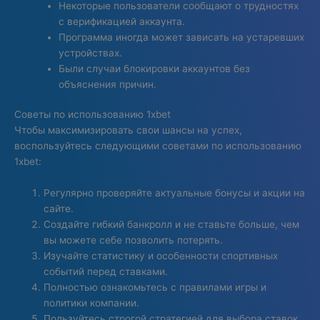
Некоторые пользователи сообщают о трудностях
с верификацией аккаунта.
Программа иногда может зависать на устаревших
устройствах.
Были случаи блокировки аккаунтов без
объяснения причин.
Советы по использованию 1xbet
Чтобы максимизировать свои шансы на успех,
воспользуйтесь следующими советами по использованию
1xbet:
Регулярно проверяйте актуальные бонусы и акции на
сайте.
Создайте гибкий банкролл и не ставьте больше, чем
вы можете себе позволить потерять.
Изучайте статистику и особенности спортивных
событий перед ставками.
Полностью ознакомьтесь с правилами игры и
политики компании.
Пользуйтесь строгой стратегией для выбора ставок.