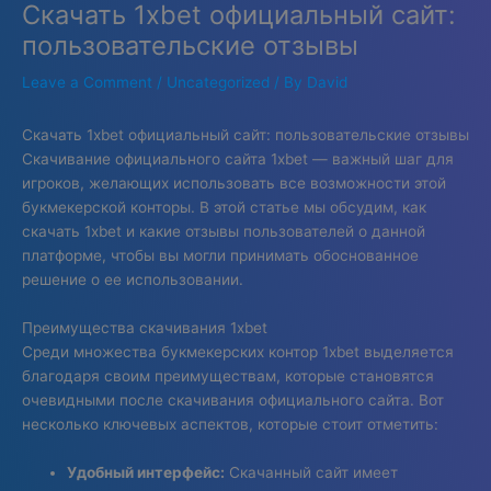
Скачать 1xbet официальный сайт:
Skip
to
пользовательские отзывы
content
Leave a Comment
/
Uncategorized
/ By
David
Скачать 1xbet официальный сайт: пользовательские отзывы
Скачивание официального сайта 1xbet — важный шаг для
игроков, желающих использовать все возможности этой
букмекерской конторы. В этой статье мы обсудим, как
скачать 1xbet и какие отзывы пользователей о данной
платформе, чтобы вы могли принимать обоснованное
решение о ее использовании.
Преимущества скачивания 1xbet
Среди множества букмекерских контор 1xbet выделяется
благодаря своим преимуществам, которые становятся
очевидными после скачивания официального сайта. Вот
несколько ключевых аспектов, которые стоит отметить:
Удобный интерфейс:
Скачанный сайт имеет