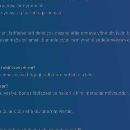
trategiyalar öyrənmək.
ı oynayaraq təcrübə qazanmaq.
arı, istifadəçiləri daha çox qazanc əldə etməyə yönəldir, lakin 
 qazanmağa çalışmalı, bununla oyun cəmiyyətini zədələməkdən qaç
 təhlükəsizdirmi?
lanmasına və hüquqi tədbirlərə səbəb ola bilər.
var?
lyasiya, bonus istifadəsi və hakerlik kimi metodlar mövcuddur.
çular üçün effektiv alternativlərdir.
 etibarsızlığı bu risklərdən bəziləridir.