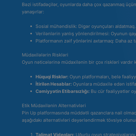
Bəzi istifadəçilər, oyunlarda daha çox qazanmaq üçün y
yanaşırlar:
Sosial mühəndislik: Digər oyunçuları aldatmaq.
Verilənlərin yanlış yönlendirilmesi: Oyunun qayd
Platformanın zəif yönlərini axtarmaq: Daha az 
Müdaxilələrin Riskləri
Oyun nəticələrinə müdaxilənin bir çox riskləri vardır k
Hüquqi Risklər:
Oyun platformaları, belə fəaliyyə
İtirilən Hesablar:
Oyunlara müdaxilə edən istifad
Cəmiyyətin Etibarsızlığı:
Bu cür fəaliyyətlər o
Etik Müdaxilənin Alternativləri
Pin Up platformasında müddətli qazanclara nail olmaq 
aşağıdakı alternativləri dəyərləndirmək tövsiyə olunu
Təlimat Videoları:
Uğurlu oyun strategiyaların