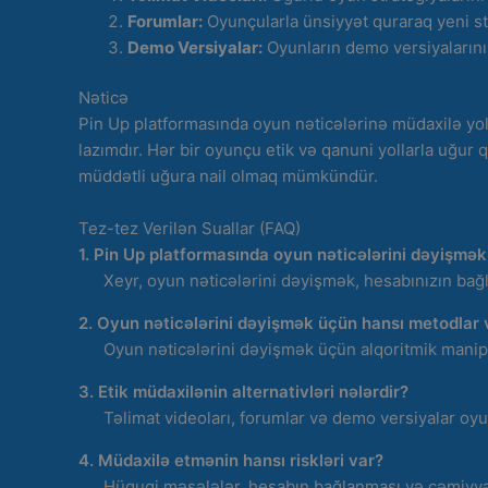
Forumlar:
Oyunçularla ünsiyyət quraraq yeni s
Demo Versiyalar:
Oyunların demo versiyaların
Nəticə
Pin Up platformasında oyun nəticələrinə müdaxilə yoll
lazımdır. Hər bir oyunçu etik və qanuni yollarla uğur
müddətli uğura nail olmaq mümkündür.
Tez-tez Verilən Suallar (FAQ)
1. Pin Up platformasında oyun nəticələrini dəyişmək
Xeyr, oyun nəticələrini dəyişmək, hesabınızın bağ
2. Oyun nəticələrini dəyişmək üçün hansı metodlar 
Oyun nəticələrini dəyişmək üçün alqoritmik manipu
3. Etik müdaxilənin alternativləri nələrdir?
Təlimat videoları, forumlar və demo versiyalar oyun
4. Müdaxilə etmənin hansı riskləri var?
Hüquqi məsələlər, hesabın bağlanması və cəmiyyətin