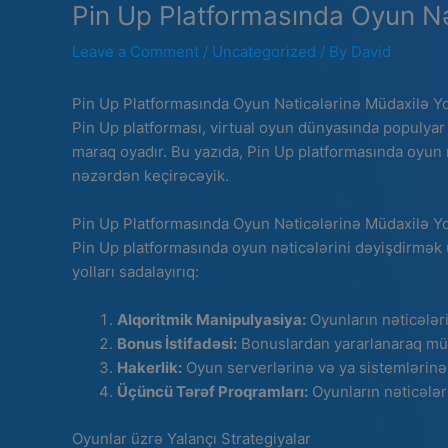
Pin Up Platformasında Oyun Nət
Skip
to
Leave a Comment
/
Uncategorized
/ By
David
content
Pin Up Platformasında Oyun Nəticələrinə Müdaxilə Yol
Pin Up platforması, virtual oyun dünyasında populyar 
maraq oyadır. Bu yazıda, Pin Up platformasında oyun nə
nəzərdən keçirəcəyik.
Pin Up Platformasında Oyun Nəticələrinə Müdaxilə Yo
Pin Up platformasında oyun nəticələrini dəyişdirmək 
yolları sadalayırıq:
Alqoritmik Manipulyasiya:
Oyunların nəticələr
Bonus İstifadəsi:
Bonuslardan yararlanaraq müə
Hakerlik:
Oyun serverlərinə və ya sistemlərinə
Üçüncü Tərəf Proqramları:
Oyunların nəticələr
Oyunlar üzrə Yalançı Strategiyalar