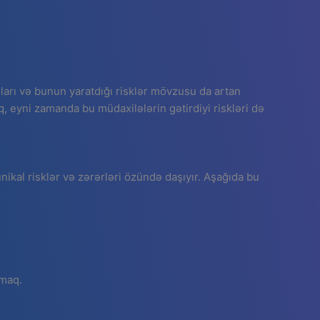
i
ları və bunun yaratdığı risklər mövzusu da artan
q, eyni zamanda bu müdaxilələrin gətirdiyi riskləri də
kal risklər və zərərləri özündə daşıyır. Aşağıda bu
şmaq.