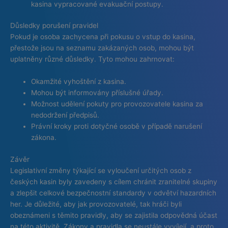
kasina vypracované evakuační postupy.
Důsledky porušení pravidel
Pokud je osoba zachycena při pokusu o vstup do kasina,
přestože jsou na seznamu zakázaných osob, mohou být
uplatněny různé důsledky. Tyto mohou zahrnovat:
Okamžité vyhoštění z kasina.
Mohou být informovány příslušné úřady.
Možnost udělení pokuty pro provozovatele kasina za
nedodržení předpisů.
Právní kroky proti dotyčné osobě v případě narušení
zákona.
Závěr
Legislativní změny týkající se vyloučení určitých osob z
českých kasin byly zavedeny s cílem chránit zranitelné skupiny
a zlepšit celkové bezpečnostní standardy v odvětví hazardních
her. Je důležité, aby jak provozovatelé, tak hráči byli
obeznámeni s těmito pravidly, aby se zajistila odpovědná účast
na této aktivitě. Zákony a pravidla se neustále vyvíjejí, a proto