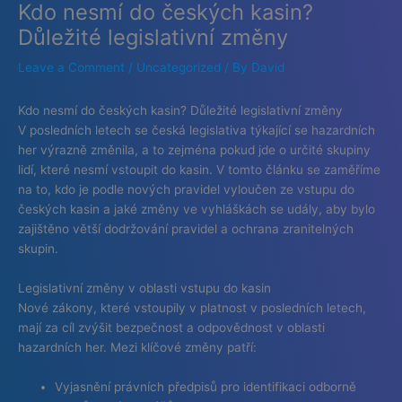
Kdo nesmí do českých kasin?
Skip
to
Důležité legislativní změny
content
Leave a Comment
/
Uncategorized
/ By
David
Kdo nesmí do českých kasin? Důležité legislativní změny
V posledních letech se česká legislativa týkající se hazardních
her výrazně změnila, a to zejména pokud jde o určité skupiny
lidí, které nesmí vstoupit do kasin. V tomto článku se zaměříme
na to, kdo je podle nových pravidel vyloučen ze vstupu do
českých kasin a jaké změny ve vyhláškách se udály, aby bylo
zajištěno větší dodržování pravidel a ochrana zranitelných
skupin.
Legislativní změny v oblasti vstupu do kasin
Nové zákony, které vstoupily v platnost v posledních letech,
mají za cíl zvýšit bezpečnost a odpovědnost v oblasti
hazardních her. Mezi klíčové změny patří:
Vyjasnění právních předpisů pro identifikaci odborně