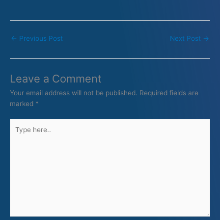
←
Previous Post
Next Post
→
Leave a Comment
Your email address will not be published.
Required fields are
marked
*
Type
here..