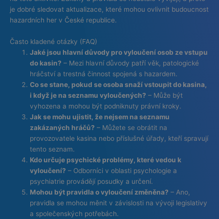
je dobré sledovat aktualizace, které mohou ovlivnit budoucnost
hazardních her v České republice.
Často kladené otázky (FAQ)
Jaké jsou hlavní důvody pro vyloučení osob ze vstupu
do kasin?
– Mezi hlavní důvody patří věk, patologické
hráčství a trestná činnost spojená s hazardem.
Co se stane, pokud se osoba snaží vstoupit do kasina,
i když je na seznamu vyloučených?
– Může být
vyhozena a mohou být podniknuty právní kroky.
Jak se mohu ujistit, že nejsem na seznamu
zakázaných hráčů?
– Můžete se obrátit na
provozovatele kasina nebo příslušné úřady, kteří spravují
tento seznam.
Kdo určuje psychické problémy, které vedou k
vyloučení?
– Odborníci v oblasti psychologie a
psychiatrie provádějí posudky a určení.
Mohou být pravidla o vyloučení změněna?
– Ano,
pravidla se mohou měnit v závislosti na vývoji legislativy
a společenských potřebách.