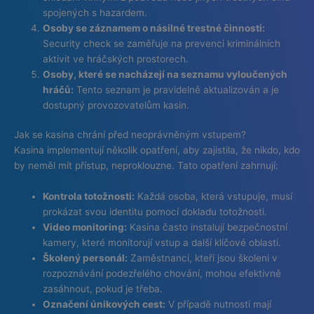
spojených s hazardem.
Osoby se záznamem o násilné trestné činnosti:
Security check se zaměřuje na prevenci kriminálních
aktivit ve hráčských prostorech.
Osoby, které se nacházejí na seznamu vyloučených
hráčů:
Tento seznam je pravidelně aktualizován a je
dostupný provozovatelům kasin.
Jak se kasina chrání před neoprávněným vstupem?
Kasina implementují několik opatření, aby zajistila, že nikdo, kdo
by neměl mít přístup, neproklouzne. Tato opatření zahrnují:
Kontrola totožnosti:
Každá osoba, která vstupuje, musí
prokázat svou identitu pomocí dokladu totožnosti.
Video monitoring:
Kasina často instalují bezpečnostní
kamery, které monitorují vstup a další klíčové oblasti.
Školený personál:
Zaměstnanci, kteří jsou školeni v
rozpoznávání podezřelého chování, mohou efektivně
zasáhnout, pokud je třeba.
Označení únikových cest:
V případě nutnosti mají