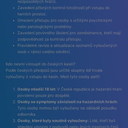
nezpůsobilých hráčů.
Zavedení přísných kontrol totožnosti při vstupu do
herních prostor.
Omezení přístupu pro osoby s určitými psychickými
nebo patologickými problémy.
Zavedení povinného školení pro zaměstnance, kteří mají
zodpovědnost za kontrolu přístupu.
Pravidelné revize a aktualizace seznamů vyloučených
osob v rámci celého odvětví.
Kdo nesmí vstoupit do českých kasin?
Podle českých předpisů jsou určité skupiny lidí trvale
vyloučeny z vstupu do kasin. Mezi tyto osoby patří:
Osoby mladší 18 let:
V České republice je hazardní hraní
povoleno pouze pro dospělé.
Osoby se symptomy závislosti na hazardních hrách:
Tyto osoby mohou být vyloučeny na základě posudku
odborníka.
Osoby, které byly soudně vyloučeny:
Lidé, kteří byli
shledáni vinnými z podvodů nebo jiných trestných činů