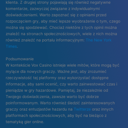
klienta. Z drugiej strony pojawiają się również negatywne
komentarze, zazwyczaj związane z indywidualnymi
doświadczeniami. Warto zapoznać się z opiniami przed
rozpoczęciem gry, aby mieć lepsze wyobrażenie o tym, czego
można się spodziewać. Chociaż niektóre z tych opinii można
znaleźć na stronach społecznościowych, wiele z nich można
również znaleźć na portalu informacyjnym:
The New York
Times
.
Podsumowanie
W kontekście Vox Casino istnieje wiele mitów, które mogą być
mylące dla nowych graczy. Ważne jest, aby zrozumieć
rzeczywistość tej platformy oraz wykorzystać dostępne
informacje, aby sami ocenić, czy warto zainwestować czas i
pieniądze w gry hazardowe. Pamiętaj, że niezależnie od
Twojego doświadczenia, zawsze warto być dobrze
poinformowanym. Warto również śledzić zainteresowanych
graczy oraz entuzjastów hazardu na
Twitterze
oraz innych
platformach społecznościowych, aby być na bieżąco z
tematyką gier online.