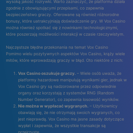
wysoką jakość rozrywki. Warto zaznaczyć, że platforma działa
zgodnie z obowiązującymi przepisami, co zapewnia
bezpieczeństwo graczy. Oferowane są również różnorodne
bonusy, które uatrakcyjniają doświadczenie gry. W Vox Casino
można również spotkać się z nowinkami technologicznymi,
które poszerzają możliwości interakcji w czasie rzeczywistym.
Najczęstsze błędne przekonania na temat Vox Casino
Pomimo wielu pozytywnych aspektów Vox Casino, krąży wiele
mitów, które wprowadzają graczy w błąd. Oto niektóre z nich:
Vox Casino oszukuje graczy.
– Wiele osób uważa, że
platformy hazardowe manipulują wynikami gier, jednak w
Vox Casino gry są nadzorowane przez odpowiednie
organy oraz korzystają z systemów RNG (Random
Number Generator), co zapewnia losowość wyników.
Nie można w wypłacać wygranych.
– Użytkownicy
obawiają się, że nie otrzymają swoich wygranych, co
jest nieprawdą. Vox Casino ma jasne zasady dotyczące
wypłat i zapewnia, że wszystkie transakcje są
przejrzyste.