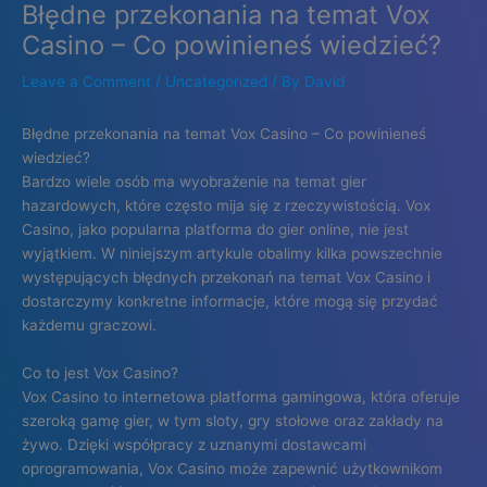
Błędne przekonania na temat Vox
Skip
to
Casino – Co powinieneś wiedzieć?
content
Leave a Comment
/
Uncategorized
/ By
David
Błędne przekonania na temat Vox Casino – Co powinieneś
wiedzieć?
Bardzo wiele osób ma wyobrażenie na temat gier
hazardowych, które często mija się z rzeczywistością. Vox
Casino, jako popularna platforma do gier online, nie jest
wyjątkiem. W niniejszym artykule obalimy kilka powszechnie
występujących błędnych przekonań na temat Vox Casino i
dostarczymy konkretne informacje, które mogą się przydać
każdemu graczowi.
Co to jest Vox Casino?
Vox Casino to internetowa platforma gamingowa, która oferuje
szeroką gamę gier, w tym sloty, gry stołowe oraz zakłady na
żywo. Dzięki współpracy z uznanymi dostawcami
oprogramowania, Vox Casino może zapewnić użytkownikom